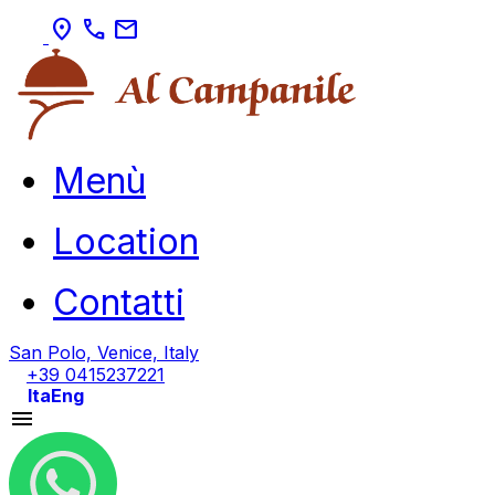
location_on
call
mail
Menù
Location
Contatti
San Polo, Venice, Italy
+39 0415237221
Ita
Eng
menu