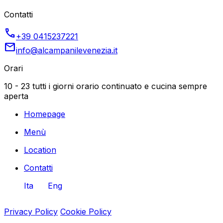
Contatti
call
+39 0415237221
email
info@alcampanilevenezia.it
Orari
10 - 23 tutti i giorni orario continuato e cucina sempre
aperta
Homepage
Menù
Location
Contatti
Ita
Eng
Privacy Policy
Cookie Policy