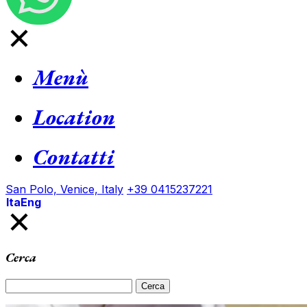
close
Menù
Location
Contatti
San Polo, Venice, Italy
+39 0415237221
Ita
Eng
close
Cerca
Ricerca
per: